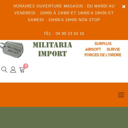
×
HORAIRES OUVERTURE MAGASIN : DU MARDI AU
VENDREDI : 10H00 À 13H00 ET 14H00 A 18H30 ET
SAMEDI : 10H00 A 18H00 NON STOP
TÉL : 04 99 23 93 16
0