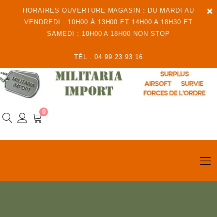
×
HORAIRES OUVERTURE MAGASIN : DU MARDI AU
VENDREDI : 10H00 À 13H00 ET 14H00 A 18H30 ET
SAMEDI : 10H00 A 18H00 NON STOP
TÉL : 04 99 23 93 16
0