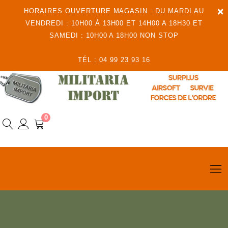
×
HORAIRES OUVERTURE MAGASIN : DU MARDI AU
VENDREDI : 10H00 À 13H00 ET 14H00 A 18H30 ET
SAMEDI : 10H00 A 18H00 NON STOP
TÉL : 04 99 23 93 16
0