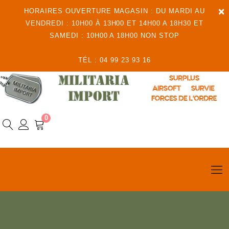
×
HORAIRES OUVERTURE MAGASIN : DU MARDI AU
VENDREDI : 10H00 À 13H00 ET 14H00 A 18H30 ET
SAMEDI : 10H00 A 18H00 NON STOP
TÉL : 04 99 23 93 16
0