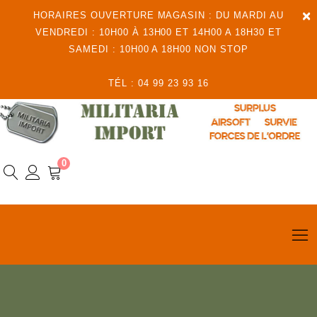
×
HORAIRES OUVERTURE MAGASIN : DU MARDI AU
VENDREDI : 10H00 À 13H00 ET 14H00 A 18H30 ET
SAMEDI : 10H00 A 18H00 NON STOP
TÉL : 04 99 23 93 16
0