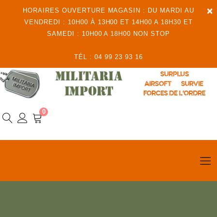
×
HORAIRES OUVERTURE MAGASIN : DU MARDI AU
VENDREDI : 10H00 À 13H00 ET 14H00 A 18H30 ET
SAMEDI : 10H00 A 18H00 NON STOP
TÉL : 04 99 23 93 16
0