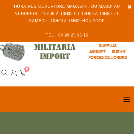
×
HORAIRES OUVERTURE MAGASIN : DU MARDI AU
VENDREDI : 10H00 À 13H00 ET 14H00 A 18H30 ET
SAMEDI : 10H00 A 18H00 NON STOP
TÉL : 04 99 23 93 16
0