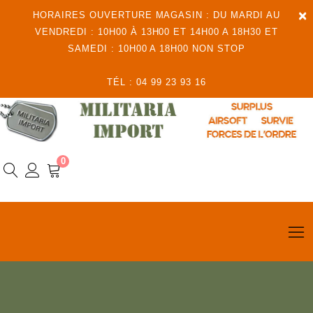
×
HORAIRES OUVERTURE MAGASIN : DU MARDI AU
VENDREDI : 10H00 À 13H00 ET 14H00 A 18H30 ET
SAMEDI : 10H00 A 18H00 NON STOP
TÉL : 04 99 23 93 16
0