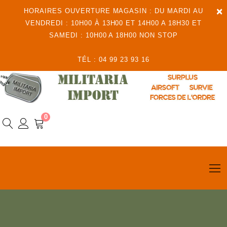
×
HORAIRES OUVERTURE MAGASIN : DU MARDI AU
VENDREDI : 10H00 À 13H00 ET 14H00 A 18H30 ET
SAMEDI : 10H00 A 18H00 NON STOP
TÉL : 04 99 23 93 16
0