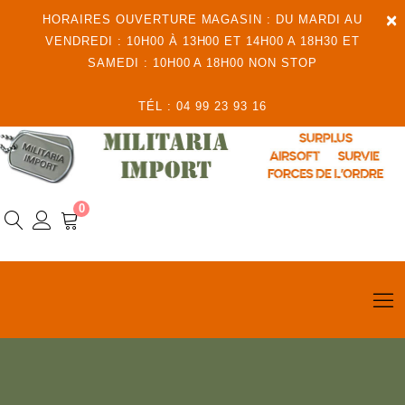
×
HORAIRES OUVERTURE MAGASIN : DU MARDI AU
VENDREDI : 10H00 À 13H00 ET 14H00 A 18H30 ET
SAMEDI : 10H00 A 18H00 NON STOP
TÉL : 04 99 23 93 16
0