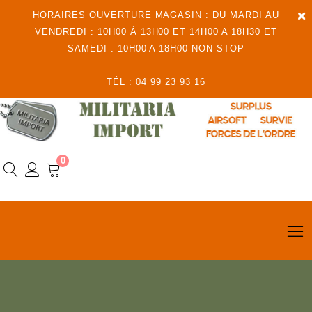
×
HORAIRES OUVERTURE MAGASIN : DU MARDI AU
VENDREDI : 10H00 À 13H00 ET 14H00 A 18H30 ET
SAMEDI : 10H00 A 18H00 NON STOP
TÉL : 04 99 23 93 16
0