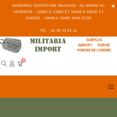
×
HORAIRES OUVERTURE MAGASIN : DU MARDI AU
VENDREDI : 10H00 À 13H00 ET 14H00 A 18H30 ET
SAMEDI : 10H00 A 18H00 NON STOP
TÉL : 04 99 23 93 16
0