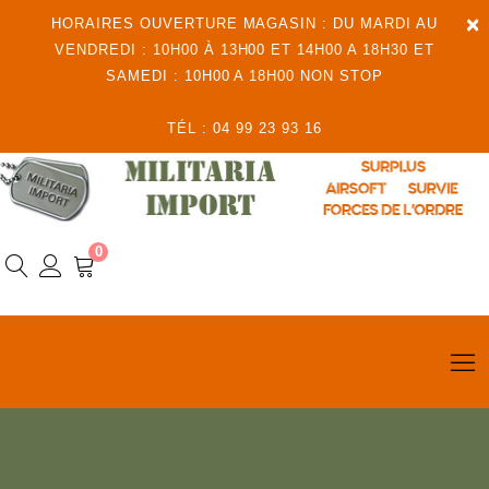
×
HORAIRES OUVERTURE MAGASIN : DU MARDI AU
VENDREDI : 10H00 À 13H00 ET 14H00 A 18H30 ET
SAMEDI : 10H00 A 18H00 NON STOP
TÉL : 04 99 23 93 16
0