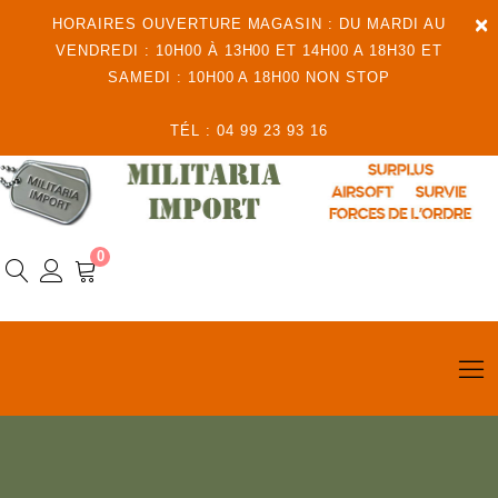
×
HORAIRES OUVERTURE MAGASIN : DU MARDI AU
VENDREDI : 10H00 À 13H00 ET 14H00 A 18H30 ET
SAMEDI : 10H00 A 18H00 NON STOP
TÉL : 04 99 23 93 16
0