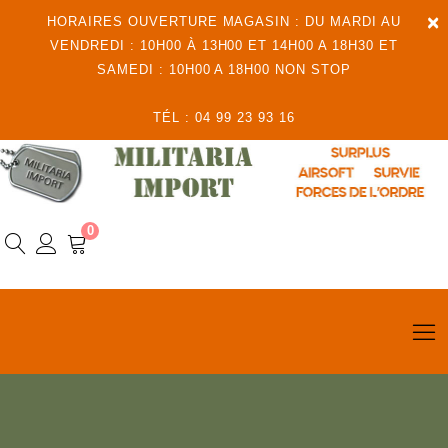
×
HORAIRES OUVERTURE MAGASIN : DU MARDI AU
VENDREDI : 10H00 À 13H00 ET 14H00 A 18H30 ET
SAMEDI : 10H00 A 18H00 NON STOP
TÉL : 04 99 23 93 16
0