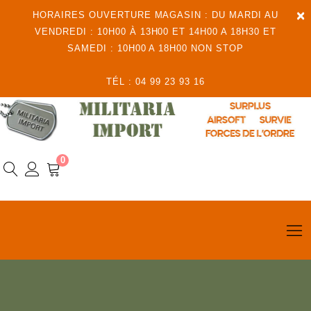
×
HORAIRES OUVERTURE MAGASIN : DU MARDI AU
VENDREDI : 10H00 À 13H00 ET 14H00 A 18H30 ET
SAMEDI : 10H00 A 18H00 NON STOP
TÉL : 04 99 23 93 16
0