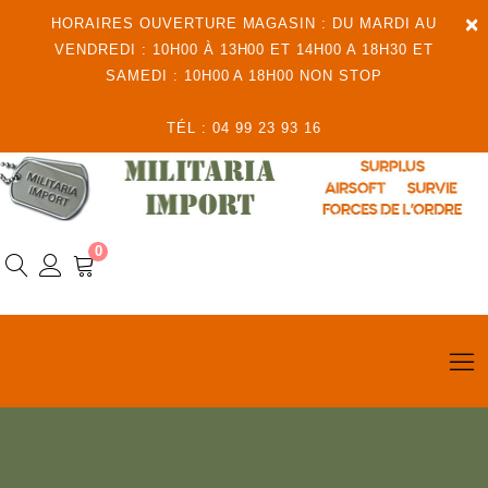
×
HORAIRES OUVERTURE MAGASIN : DU MARDI AU
VENDREDI : 10H00 À 13H00 ET 14H00 A 18H30 ET
SAMEDI : 10H00 A 18H00 NON STOP
TÉL : 04 99 23 93 16
0