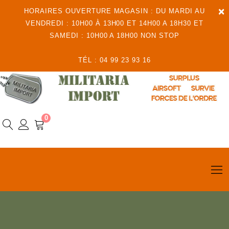
×
HORAIRES OUVERTURE MAGASIN : DU MARDI AU
VENDREDI : 10H00 À 13H00 ET 14H00 A 18H30 ET
SAMEDI : 10H00 A 18H00 NON STOP
TÉL : 04 99 23 93 16
0