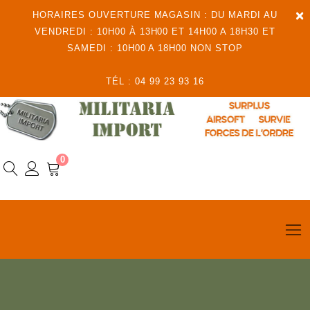
×
HORAIRES OUVERTURE MAGASIN : DU MARDI AU
VENDREDI : 10H00 À 13H00 ET 14H00 A 18H30 ET
SAMEDI : 10H00 A 18H00 NON STOP
TÉL : 04 99 23 93 16
0