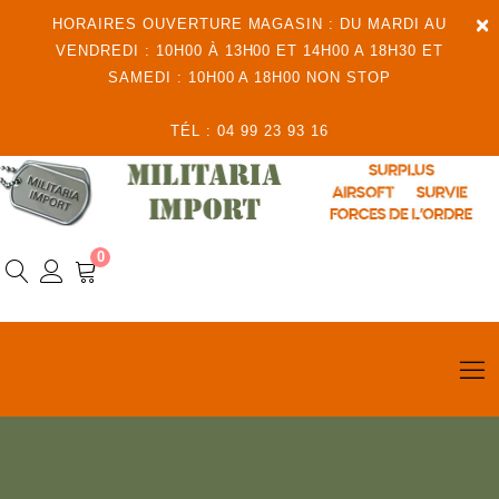
×
HORAIRES OUVERTURE MAGASIN : DU MARDI AU
VENDREDI : 10H00 À 13H00 ET 14H00 A 18H30 ET
SAMEDI : 10H00 A 18H00 NON STOP
TÉL : 04 99 23 93 16
0