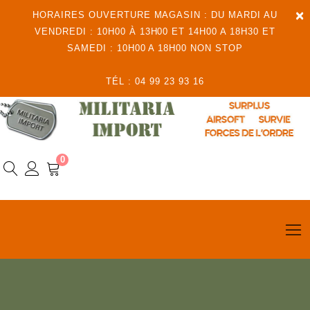
×
HORAIRES OUVERTURE MAGASIN : DU MARDI AU
VENDREDI : 10H00 À 13H00 ET 14H00 A 18H30 ET
SAMEDI : 10H00 A 18H00 NON STOP
TÉL : 04 99 23 93 16
0